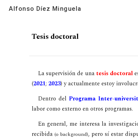
Alfonso Díez Minguela
Sk
Tesis doctoral
La supervisión de una
tesis doctoral
e
(
2021
;
2023
) y actualmente
estoy involucr
Dentro del
Programa Inter-universi
labor como externo en otros programas.
En general, me interesa la investigac
recibida
, pero sí estar dis
(o background)