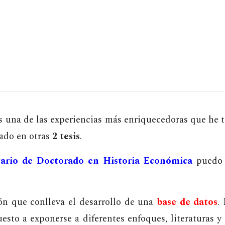
ip to main content
Skip to navigat
s una de las experiencias más enriquecedoras que he t
ado en otras
2 tesis
.
tario de Doctorado en Historia Económica
puedo 
ión que conlleva el desarrollo de una
base de datos
.
puesto a exponerse a diferentes enfoques, literaturas y